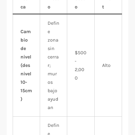
ca
o
o
t
Defin
Cam
e
bio
zona
de
sin
$500
nivel
cerra
-
(des
r;
Alto
2,00
nivel
mur
0
10-
os
15cm
bajo
)
ayud
an
Defin
e