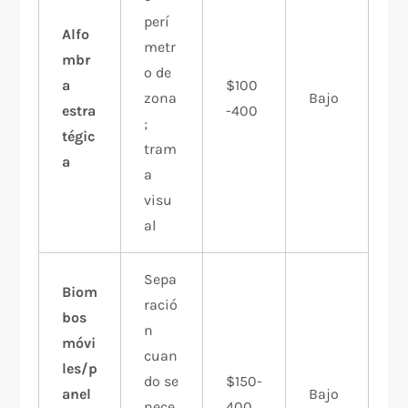
perí
Alfo
metr
mbr
o de
a
$100
zona
Bajo
estra
-400
;
tégic
tram
a
a
visu
al
Sepa
Biom
ració
bos
n
móvi
cuan
les/p
do se
$150-
anel
Bajo
nece
400