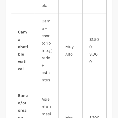
ola
Cam
a +
Cam
escri
a
$1,50
torio
abati
Muy
0-
integ
ble
Alto
3,00
rado
verti
0
+
cal
esta
ntes
Banc
Asie
o/ot
nto +
oma
mesi
na
Medi
$200