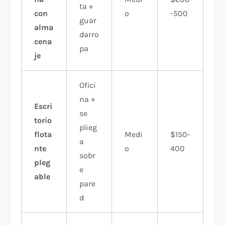
ta +
con
o
-500
guar
alma
darro
cena
pa
je
Ofici
na +
Escri
se
torio
plieg
flota
Medi
$150-
a
nte
o
400
sobr
pleg
e
able
pare
d