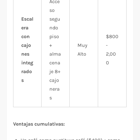
Acce
so
Escal
segu
era
ndo
con
piso
$800
cajo
+
Muy
-
nes
alma
Alto
2,00
integ
cena
0
rado
je 8+
s
cajo
nera
s
Ventajas cumulativas: