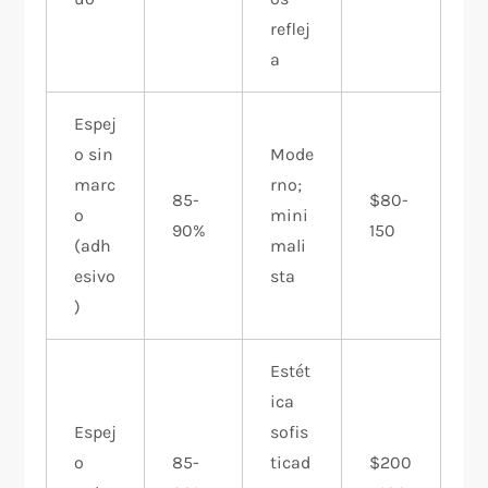
reflej
a
Espej
o sin
Mode
marc
rno;
85-
$80-
o
mini
90%
150
(adh
mali
esivo
sta
)
Estét
ica
Espej
sofis
o
85-
ticad
$200