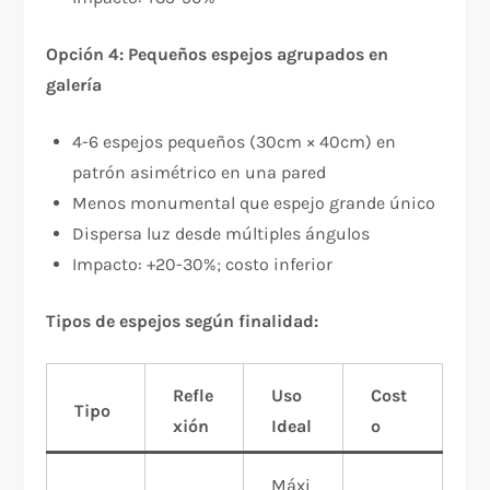
Opción 4: Pequeños espejos agrupados en
galería
4-6 espejos pequeños (30cm × 40cm) en
patrón asimétrico en una pared
Menos monumental que espejo grande único
Dispersa luz desde múltiples ángulos
Impacto: +20-30%; costo inferior
Tipos de espejos según finalidad:
Refle
Uso
Cost
Tipo
xión
Ideal
o
Máxi