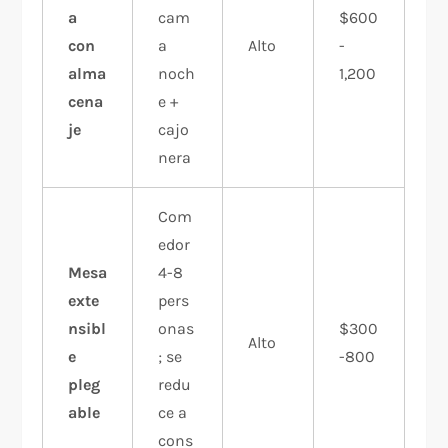
a
cam
$600
con
a
Alto
-
alma
noch
1,200
cena
e +
je
cajo
nera
Com
edor
Mesa
4-8
exte
pers
nsibl
onas
$300
Alto
e
; se
-800
pleg
redu
able
ce a
cons