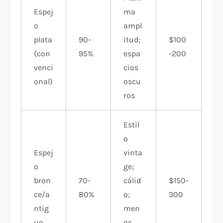
Espej
ma
o
ampl
plata
90-
itud;
$100
(con
95%
espa
-200
venci
cios
onal)
oscu
ros
Estil
o
Espej
vinta
o
ge;
bron
70-
cálid
$150-
ce/a
80%
o;
300
ntig
men
uo
os