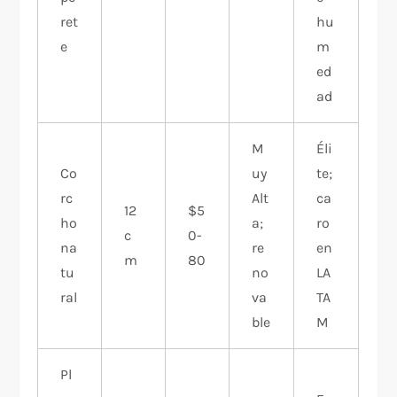
ret
hu
e
m
ed
ad
M
Éli
Co
uy
te;
rc
Alt
ca
12
$5
ho
a;
ro
c
0-
na
re
en
m
80
tu
no
LA
ral
va
TA
ble
M
Pl