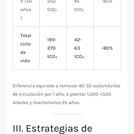
n (50
250
45
-85%
años
tCO₂
tCO₂
)
Total
195-
42-
ciclo
270
63
-80%
de
tCO₂
tCO₂
vida
Diferencia equivale a remover 40-50 automóviles
de circulación por 1 año, o plantar 1,000-1,500
árboles y mantenerlos 25 años.
III. Estrategias de