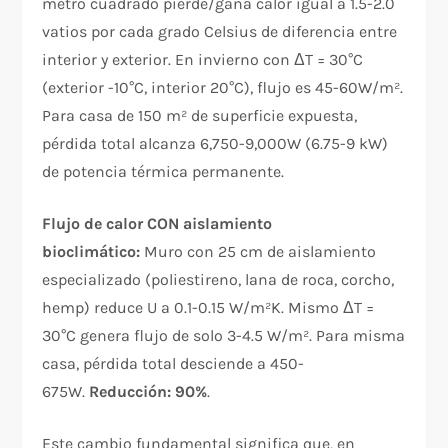
metro cuadrado pierde/gana calor igual a 1.5-2.0
vatios por cada grado Celsius de diferencia entre
interior y exterior. En invierno con ΔT = 30°C
(exterior -10°C, interior 20°C), flujo es 45-60W/m².
Para casa de 150 m² de superficie expuesta,
pérdida total alcanza 6,750-9,000W (6.75-9 kW)
de potencia térmica permanente.
Flujo de calor CON aislamiento
bioclimático:
Muro con 25 cm de aislamiento
especializado (poliestireno, lana de roca, corcho,
hemp) reduce U a 0.1-0.15 W/m²K. Mismo ΔT =
30°C genera flujo de solo 3-4.5 W/m². Para misma
casa, pérdida total desciende a 450-
675W.
Reducción: 90%
.
Este cambio fundamental significa que, en