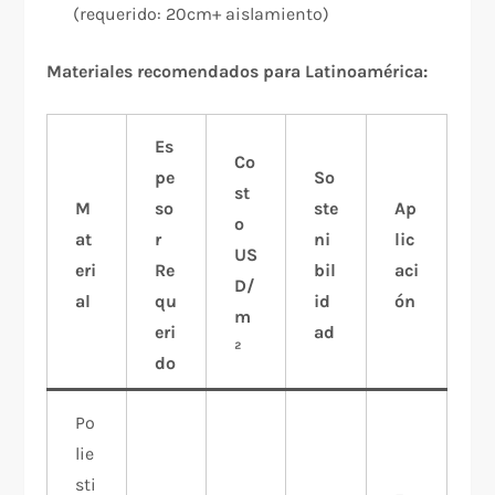
(requerido: 20cm+ aislamiento)
Materiales recomendados para Latinoamérica:
Es
Co
pe
So
st
M
so
ste
Ap
o
at
r
ni
lic
US
eri
Re
bil
aci
D/
al
qu
id
ón
m
eri
ad
²
do
Po
lie
sti