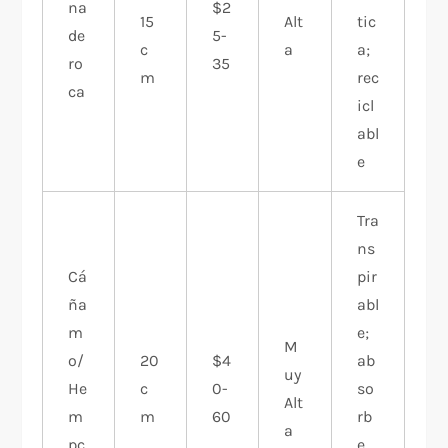
na
$2
15
Alt
tic
de
5-
c
a
a;
ro
35
m
rec
ca
icl
abl
e
Tra
ns
Cá
pir
ña
abl
m
e;
M
o/
20
$4
ab
uy
He
c
0-
so
Alt
m
m
60
rb
a
pc
e