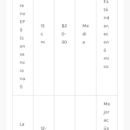
Es
re
tá
no
nd
EP
15
$2
Me
ar;
S
c
0-
di
ec
(c
m
30
a
on
on
ó
ve
mi
nc
co
io
na
l)
Me
jor
ac
La
12-
ús