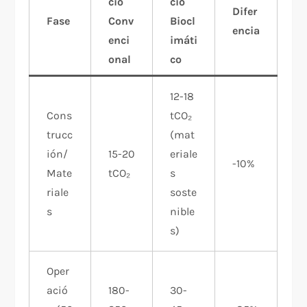
cio
cio
Difer
Fase
Conv
Biocl
encia
enci
imáti
onal
co
12-18
Cons
tCO₂
trucc
(mat
ión/
15-20
eriale
-10%
Mate
tCO₂
s
riale
soste
s
nible
s)
Oper
ació
180-
30-