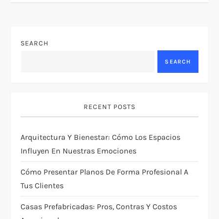
n
a
v
SEARCH
SEARCH
i
g
RECENT POSTS
a
t
Arquitectura Y Bienestar: Cómo Los Espacios
Influyen En Nuestras Emociones
i
Cómo Presentar Planos De Forma Profesional A
o
Tus Clientes
n
Casas Prefabricadas: Pros, Contras Y Costos