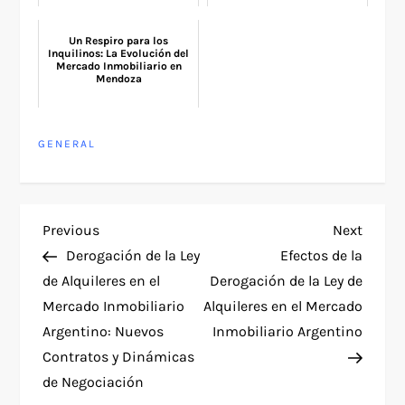
Un Respiro para los
Inquilinos: La Evolución del
Mercado Inmobiliario en
Mendoza
GENERAL
P
Previous
Next
Previous
Next
Post
Post
Derogación de la Ley
Efectos de la
o
de Alquileres en el
Derogación de la Ley de
Mercado Inmobiliario
Alquileres en el Mercado
s
Argentino: Nuevos
Inmobiliario Argentino
t
Contratos y Dinámicas
de Negociación