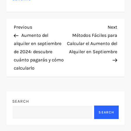
P
Previous
Next
Previous
Next
Post
Post
Aumento del
Métodos Fáciles para
o
alquiler en septiembre
Calcular el Aumento del
de 2024: descubre
Alquiler en Septiembre
s
cuánto pagarás y cómo
t
calcularlo
n
a
SEARCH
v
SEARCH
i