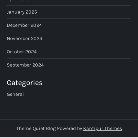
i
January 2025
n
December 2024
a
November 2024
t
October 2024
i
September 2024
o
Categories
n
General
Theme Quiet Blog Powered by
Kantipur Themes